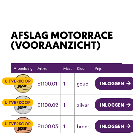
AFSLAG MOTORRACE
(VOORAANZICHT)
Afbeelding
Artnr.
Maat
Kleur
Prijs
UITVERKOOP
E1100.01
1
goud
INLOGGEN
UITVERKOOP
E1100.02
1
zilver
INLOGGEN
UITVERKOOP
E1100.03
1
brons
INLOGGEN