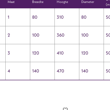
Maat
Breedte
Hoogte
Diameter
(m
1
80
310
80
5
2
100
360
100
5
3
120
410
120
5
4
140
470
140
5
?