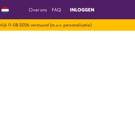
Over ons
FAQ
INLOGGEN
rlijk 11-08-2026 verstuurd (m.u.v. personalisatie)