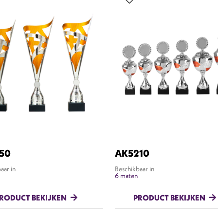
50
AK5210
aar in
Beschikbaar in
6 maten
RODUCT BEKIJKEN
PRODUCT BEKIJKEN