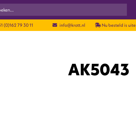
1 (0)162 79 30 11
info@krott.nl
Nu besteld is uite
AK5043