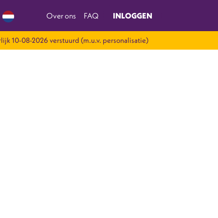
Over ons
FAQ
INLOGGEN
rlijk 10-08-2026 verstuurd (m.u.v. personalisatie)