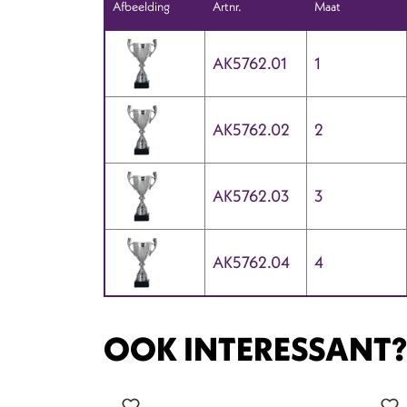
Afbeelding
Artnr.
Maat
AK5762.01
1
AK5762.02
2
AK5762.03
3
AK5762.04
4
OOK INTERESSANT