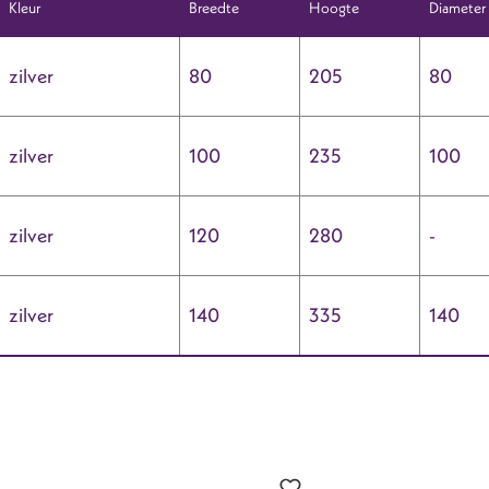
Kleur
Breedte
Hoogte
Diameter
zilver
80
205
80
zilver
100
235
100
zilver
120
280
-
zilver
140
335
140
?