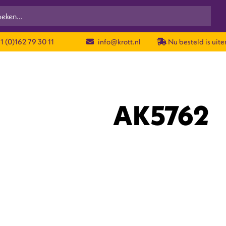
1 (0)162 79 30 11
info@krott.nl
Nu besteld is uite
AK5762