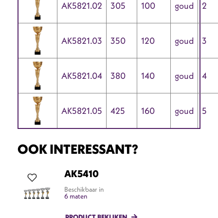
AK5821.02
305
100
goud
2
AK5821.03
350
120
goud
3
AK5821.04
380
140
goud
4
AK5821.05
425
160
goud
5
OOK INTERESSANT?
AK5410
Beschikbaar in
6 maten
PRODUCT BEKIJKEN