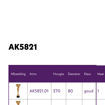
AK5821
Afbeelding
Artnr.
Hoogte
Diameter
Kleur
Maat
AK5821.01
270
80
goud
1