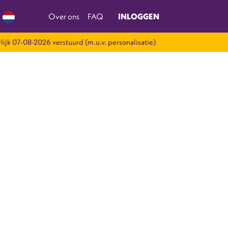
Over ons
FAQ
INLOGGEN
lijk 07-08-2026 verstuurd (m.u.v. personalisatie)