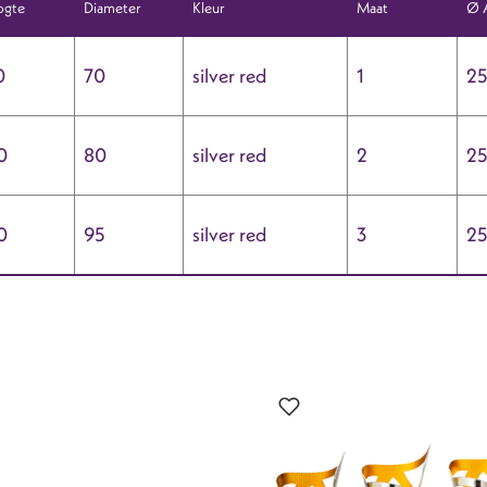
gte
Diameter
Kleur
Maat
Ø 
0
70
silver red
1
2
0
80
silver red
2
2
0
95
silver red
3
2
?