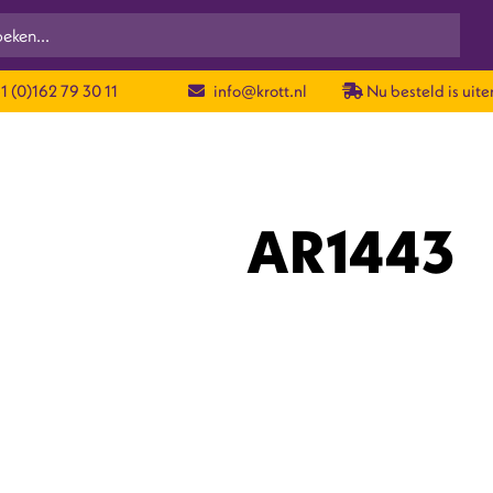
1 (0)162 79 30 11
info@krott.nl
Nu besteld is uiter
AR1443