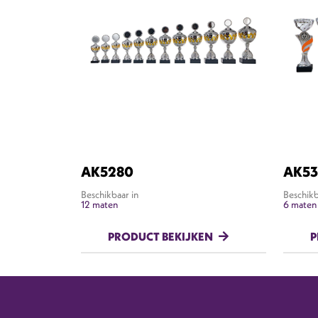
AK5280
AK53
Beschikbaar in
Beschikb
12 maten
6 maten
PRODUCT BEKIJKEN
P