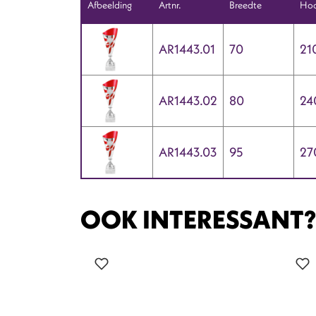
Afbeelding
Artnr.
Breedte
Hoo
AR1443.01
70
21
AR1443.02
80
24
AR1443.03
95
27
OOK INTERESSANT