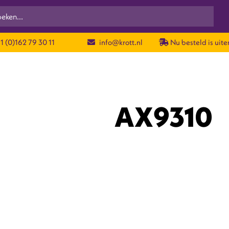
1 (0)162 79 30 11
info@krott.nl
Nu besteld is uiter
AX9310