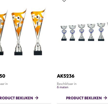
50
AK5236
aar in
Beschikbaar in
6 maten
RODUCT BEKIJKEN
PRODUCT BEKIJKEN