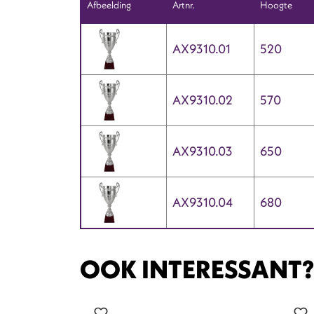
Afbeelding
Artnr.
Hoogte
AX9310.01
520
AX9310.02
570
AX9310.03
650
AX9310.04
680
OOK INTERESSANT