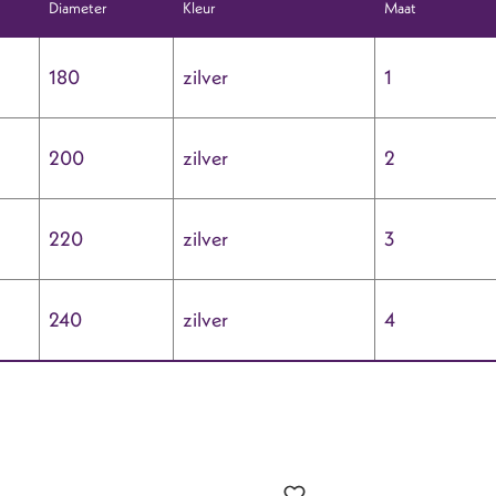
Diameter
Kleur
Maat
180
zilver
1
200
zilver
2
220
zilver
3
240
zilver
4
?