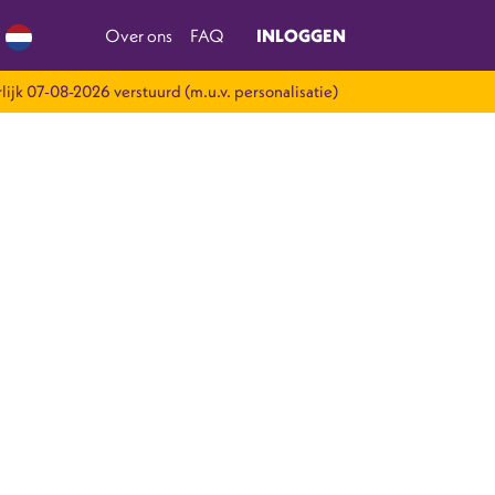
Over ons
FAQ
INLOGGEN
lijk 07-08-2026 verstuurd (m.u.v. personalisatie)