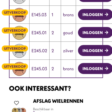
UITVERKOOP
E145.03
1
brons
INLOGGEN
UITVERKOOP
E245.01
2
goud
INLOGGEN
UITVERKOOP
E245.02
2
zilver
INLOGGEN
UITVERKOOP
E245.03
2
brons
INLOGGEN
OOK INTERESSANT?
AFSLAG WIELRENNEN
Beschikbaar in