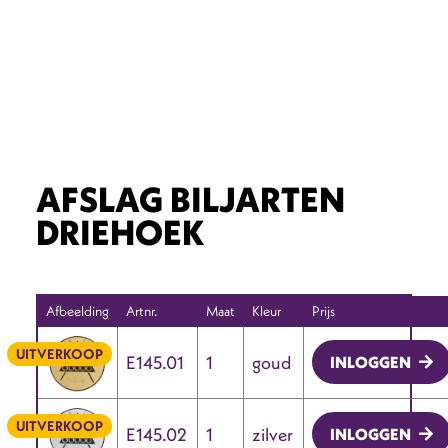
AFSLAG BILJARTEN
DRIEHOEK
Afbeelding
Artnr.
Maat
Kleur
Prijs
UITVERKOOP
E145.01
1
goud
INLOGGEN
UITVERKOOP
E145.02
1
zilver
INLOGGEN