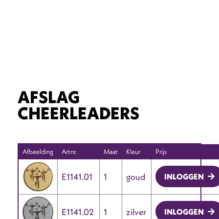
AFSLAG
CHEERLEADERS
Afbeelding
Artnr.
Maat
Kleur
Prijs
E1141.01
1
goud
INLOGGEN
E1141.02
1
zilver
INLOGGEN