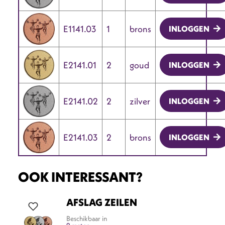
E1141.03
1
brons
INLOGGEN
E2141.01
2
goud
INLOGGEN
E2141.02
2
zilver
INLOGGEN
E2141.03
2
brons
INLOGGEN
OOK INTERESSANT?
AFSLAG ZEILEN
Beschikbaar in