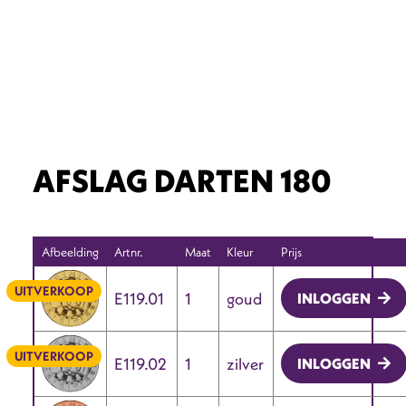
AFSLAG DARTEN 180
Afbeelding
Artnr.
Maat
Kleur
Prijs
UITVERKOOP
E119.01
1
goud
INLOGGEN
UITVERKOOP
E119.02
1
zilver
INLOGGEN