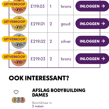
UITVERKOOP
E119.03
1
brons
INLOGGEN
UITVERKOOP
E219.01
2
goud
INLOGGEN
UITVERKOOP
E219.02
2
zilver
INLOGGEN
UITVERKOOP
E219.03
2
brons
INLOGGEN
OOK INTERESSANT?
AFSLAG BODYBUILDING
DAMES
Beschikbaar in
2 maten