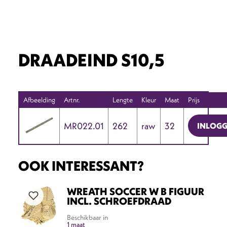
DRAADEIND S10,5
Afbeelding
Artnr.
Lengte
Kleur
Maat
Prijs
MR022.01
262
raw
32
INLOG
OOK INTERESSANT?
WREATH SOCCER W B FIGUUR
INCL. SCHROEFDRAAD
Beschikbaar in
1 maat