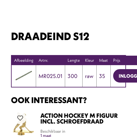
DRAADEIND S12
Afbeelding
Artnr.
Lengte
Kleur
Maat
Prijs
MR025.01
300
raw
35
INLOG
OOK INTERESSANT?
ACTION HOCKEY M FIGUUR
INCL. SCHROEFDRAAD
Beschikbaar in
1 maat