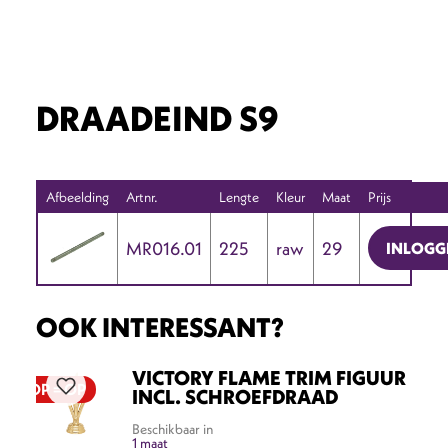
DRAADEIND S9
Afbeelding
Artnr.
Lengte
Kleur
Maat
Prijs
MR016.01
225
raw
29
INLOGG
OOK INTERESSANT?
VICTORY FLAME TRIM FIGUUR
OP = OP
INCL. SCHROEFDRAAD
Beschikbaar in
1 maat