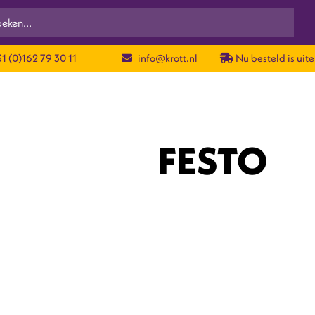
1 (0)162 79 30 11
info@krott.nl
Nu besteld is uite
FESTO