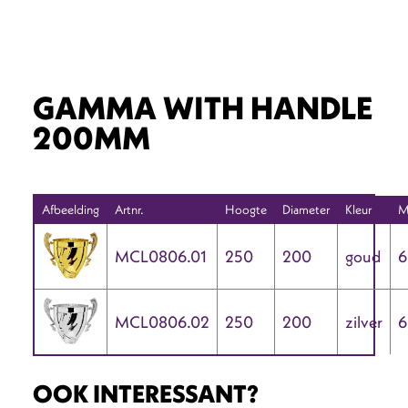
GAMMA WITH HANDLE
200MM
Afbeelding
Artnr.
Hoogte
Diameter
Kleur
M
MCL0806.01
250
200
goud
6
MCL0806.02
250
200
zilver
6
OOK INTERESSANT?