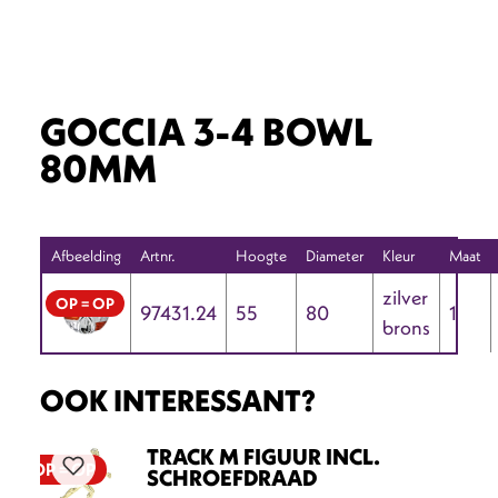
GOCCIA 3-4 BOWL
80MM
Afbeelding
Artnr.
Hoogte
Diameter
Kleur
Maat
zilver
OP = OP
97431.24
55
80
1
brons
OOK INTERESSANT?
TRACK M FIGUUR INCL.
OP = OP
SCHROEFDRAAD