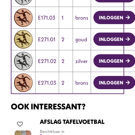
E171.03
1
brons
INLOGGEN
E271.01
2
goud
INLOGGEN
E271.02
2
zilver
INLOGGEN
E271.03
2
brons
INLOGGEN
OOK INTERESSANT?
AFSLAG TAFELVOETBAL
Beschikbaar in