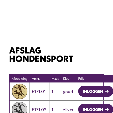
AFSLAG
HONDENSPORT
Afbeelding
Artnr.
Maat
Kleur
Prijs
E171.01
1
goud
INLOGGEN
E171.02
1
zilver
INLOGGEN