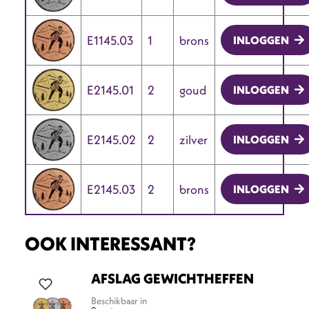
E1145.03
1
brons
INLOGGEN
E2145.01
2
goud
INLOGGEN
E2145.02
2
zilver
INLOGGEN
E2145.03
2
brons
INLOGGEN
OOK INTERESSANT?
AFSLAG GEWICHTHEFFEN
Beschikbaar in