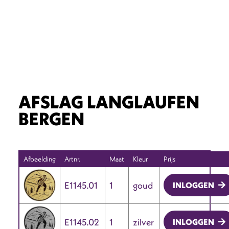
AFSLAG LANGLAUFEN
BERGEN
Afbeelding
Artnr.
Maat
Kleur
Prijs
E1145.01
1
goud
INLOGGEN
E1145.02
1
zilver
INLOGGEN