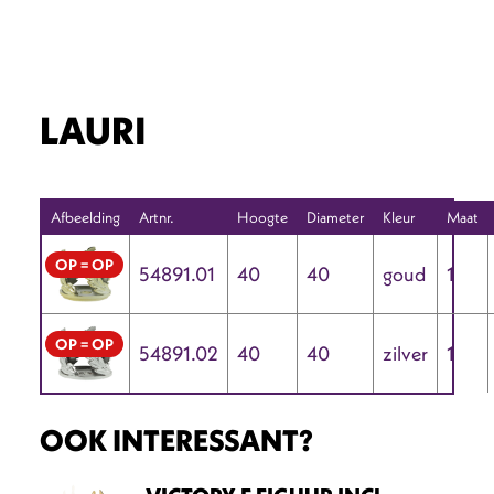
LAURI
Afbeelding
Artnr.
Hoogte
Diameter
Kleur
Maat
OP = OP
54891.01
40
40
goud
1
OP = OP
54891.02
40
40
zilver
1
OOK INTERESSANT?