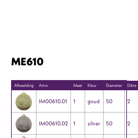
ME610
Afbeelding
Artnr.
Maat
Kleur
Diameter
Dikte
IM00610.01
1
goud
50
2
IM00610.02
1
zilver
50
2