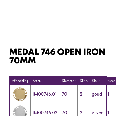
MEDAL 746 OPEN IRON
70MM
Afbeelding
Artnr.
Diameter
Dikte
Kleur
Maat
IM00746.01
70
2
goud
1
IM00746.02
70
2
zilver
1