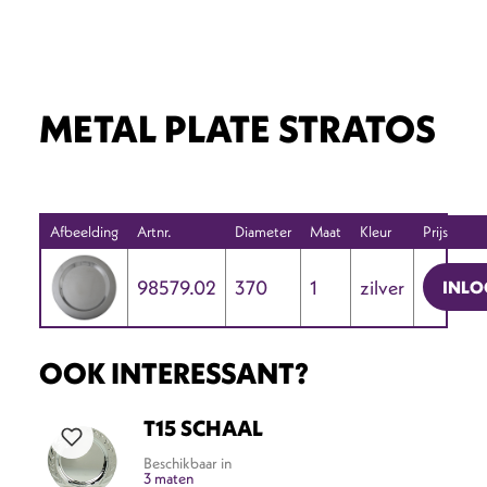
METAL PLATE STRATOS
Afbeelding
Artnr.
Diameter
Maat
Kleur
Prijs
98579.02
370
1
zilver
INLO
OOK INTERESSANT?
T15 SCHAAL
Beschikbaar in
3 maten