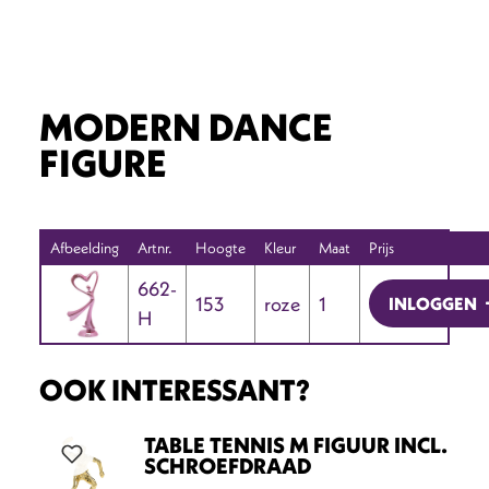
MODERN DANCE
FIGURE
Afbeelding
Artnr.
Hoogte
Kleur
Maat
Prijs
662-
153
roze
1
INLOGGEN
H
OOK INTERESSANT?
TABLE TENNIS M FIGUUR INCL.
SCHROEFDRAAD