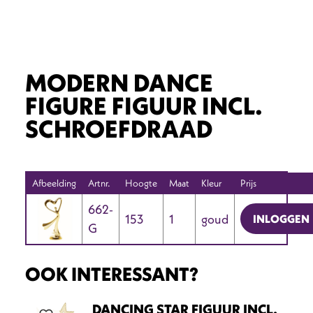
MODERN DANCE
FIGURE FIGUUR INCL.
SCHROEFDRAAD
Afbeelding
Artnr.
Hoogte
Maat
Kleur
Prijs
662-
153
1
goud
INLOGGEN
G
OOK INTERESSANT?
DANCING STAR FIGUUR INCL.