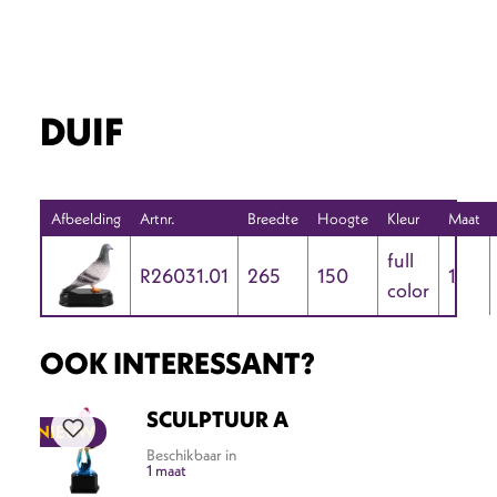
DUIF
Afbeelding
Artnr.
Breedte
Hoogte
Kleur
Maat
full
R26031.01
265
150
1
color
OOK INTERESSANT?
SCULPTUUR A
NIEUW
Beschikbaar in
1 maat