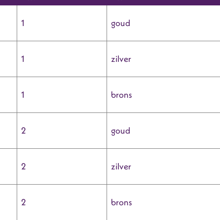
1
goud
1
zilver
1
brons
2
goud
2
zilver
2
brons