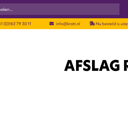
1 (0)162 79 30 11
info@krott.nl
Nu besteld is uite
AFSLAG 