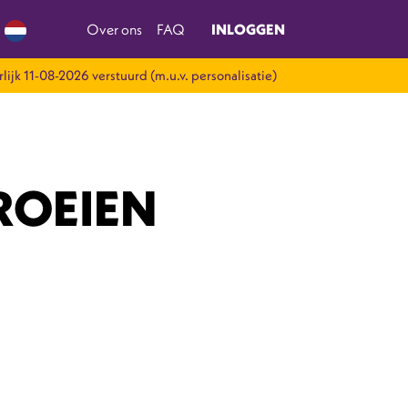
Over ons
FAQ
INLOGGEN
rlijk 11-08-2026 verstuurd (m.u.v. personalisatie)
ROEIEN