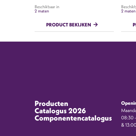
Beschikbaar in
Beschikb
2 maten
2 maten
PRODUCT BEKIJKEN
P
Producten
Openin
Catalogus 2026
Maanda
Componentencatalogus
08:30 –
& 13:00