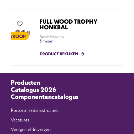
FULL WOOD TROPHY
CO
HONKBAL
ITVERKOOP
Beschikbaar in
3 maten
PRODUCT BEKIJKEN
Producten
Catalogus 2026
Componentencatalogus
Personalisatie instructies
Vacatures
Veelgestelde vragen