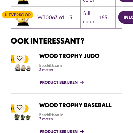
full
UITVERKOOP
WT0063.61
3
165
INL
color
OOK INTERESSANT?
WOOD TROPHY JUDO
ITVERKOOP
Beschikbaar in
3 maten
PRODUCT BEKIJKEN
WOOD TROPHY BASEBALL
ITVERKOOP
Beschikbaar in
3 maten
PRODUCT BEKIJKEN