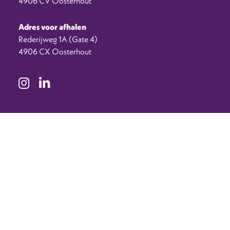
4906 CV Oosterhout
Adres voor afhalen
Rederijweg 1A (Gate 4)
4906 CX Oosterhout