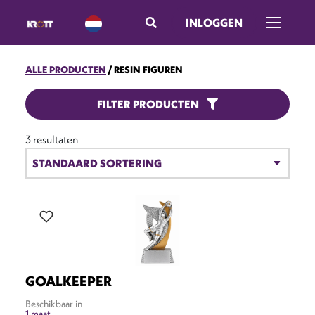
INLOGGEN
Menu ope
ALLE PRODUCTEN
RESIN FIGUREN
RESIN FIGUREN
FILTER PRODUCTEN
3 resultaten
GOALKEEPER
Beschikbaar in
1 maat