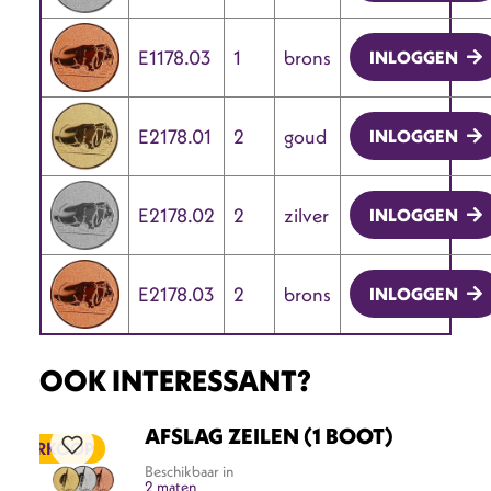
E1178.03
1
brons
INLOGGEN
E2178.01
2
goud
INLOGGEN
E2178.02
2
zilver
INLOGGEN
E2178.03
2
brons
INLOGGEN
OOK INTERESSANT?
AFSLAG ZEILEN (1 BOOT)
ITVERKOOP
Beschikbaar in
2 maten