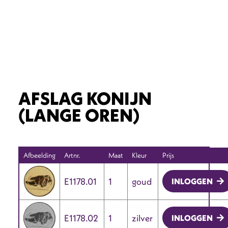
AFSLAG KONIJN
(LANGE OREN)
Afbeelding
Artnr.
Maat
Kleur
Prijs
E1178.01
1
goud
INLOGGEN
E1178.02
1
zilver
INLOGGEN