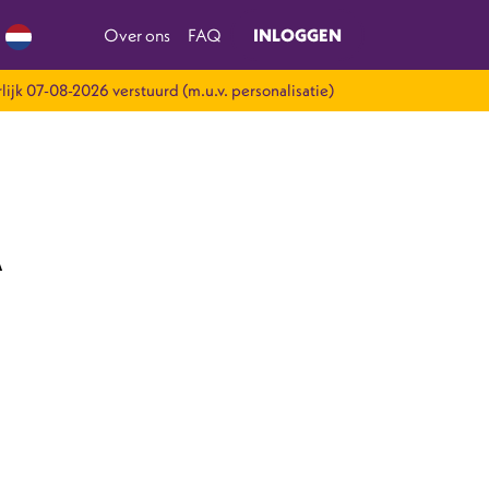
Over ons
FAQ
INLOGGEN
lijk 07-08-2026 verstuurd (m.u.v. personalisatie)
A