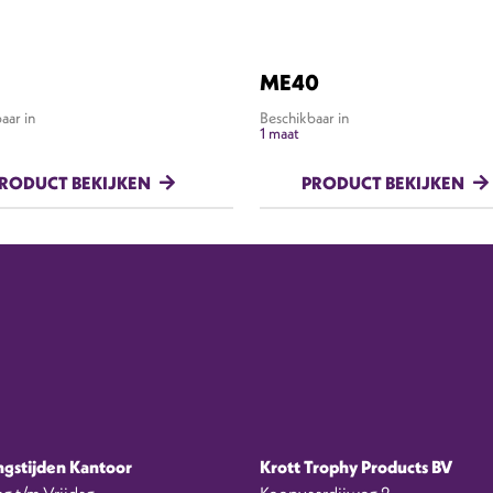
ME40
aar in
Beschikbaar in
1 maat
RODUCT BEKIJKEN
PRODUCT BEKIJKEN
gstijden Kantoor
Krott Trophy Products BV
g t/m Vrijdag
Koopvaardijweg 2