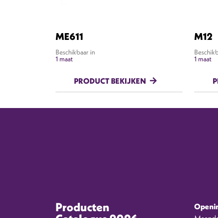
ME611
M12
Beschikbaar in
Beschikb
1 maat
1 maat
PRODUCT BEKIJKEN
P
Producten
Openin
Maanda