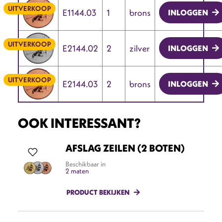
UITVERKOOP
E1144.03
1
brons
INLOGGEN
UITVERKOOP
E2144.02
2
zilver
INLOGGEN
UITVERKOOP
E2144.03
2
brons
INLOGGEN
OOK INTERESSANT?
AFSLAG ZEILEN (2 BOTEN)
Beschikbaar in
2 maten
PRODUCT BEKIJKEN