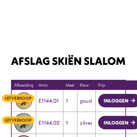
AFSLAG SKIËN SLALOM
Afbeelding
Artnr.
Maat
Kleur
Prijs
UITVERKOOP
E1144.01
1
goud
INLOGGEN
UITVERKOOP
E1144.02
1
zilver
INLOGGEN